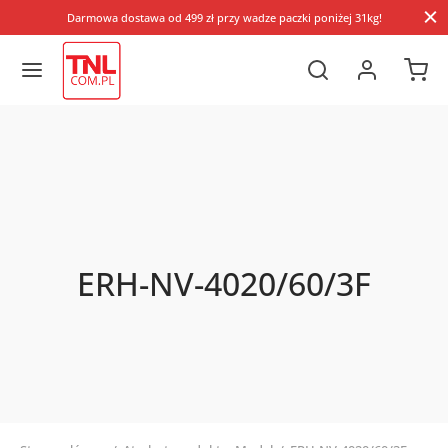
Darmowa dostawa od 499 zł przy wadze paczki poniżej 31kg!
ERH-NV-4020/60/3F