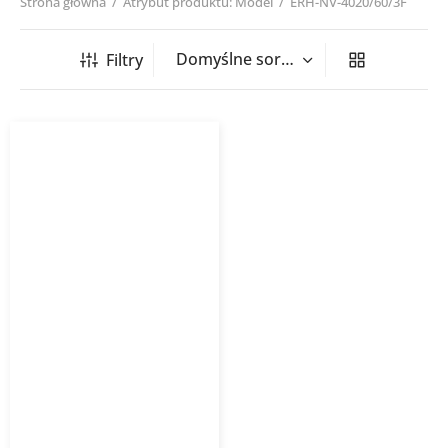
Strona główna
/
Atrybut produktu: Model
/
ERH-NV-4020/60/3F
Filtry
Nagrzewnica kanałowa
prostokątna ERH NV