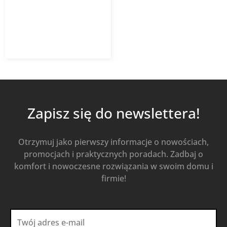
2 642,04
zł
Od
1 902,27
zł
z VAT
Kup Teraz
Zapisz się do newslettera!
Otrzymuj jako pierwszy informacje o nowościach,
promocjach i praktycznych poradach. Zadbaj o
komfort i nowoczesne rozwiązania w swoim domu i
firmie!