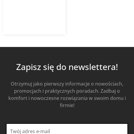
2 628,51
zł
Od
1 892,53
zł
z VAT
Kup Teraz
Zapisz się do newslettera!
Otrzymuj jako pierwszy informacje o nowościach,
promocjach i praktycznych poradach. Zadbaj o
komfort i nowoczesne rozwiązania w swoim domu i
firmie!