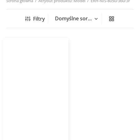
Strona główna
/
Atrybut produktu: Model
/
ERH-NIS-8050/360/3F
Filtry
Nagrzewnica kanałowa
prostokątna ERH NIS