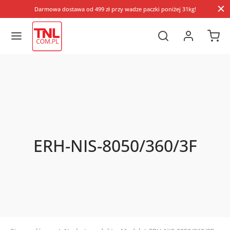
Darmowa dostawa od 499 zł przy wadze paczki poniżej 31kg!
ERH-NIS-8050/360/3F