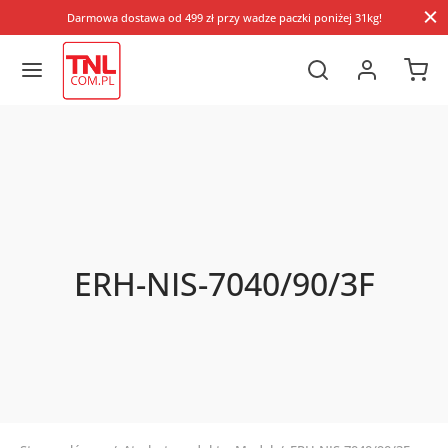
Darmowa dostawa od 499 zł przy wadze paczki poniżej 31kg!
ERH-NIS-7040/90/3F