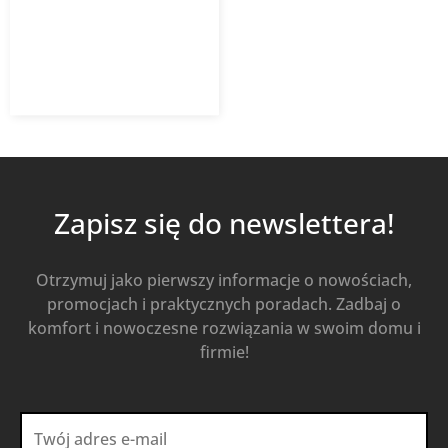
2 628,51
zł
Od
1 892,53
zł
z VAT
Kup Teraz
Zapisz się do newslettera!
Otrzymuj jako pierwszy informacje o nowościach,
promocjach i praktycznych poradach. Zadbaj o
komfort i nowoczesne rozwiązania w swoim domu i
firmie!