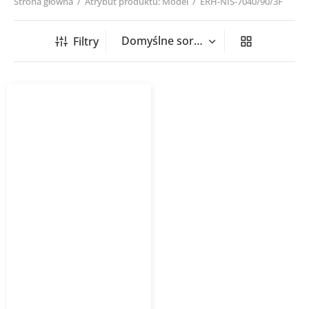
Strona główna
/
Atrybut produktu: Model
/
ERH-NIS-7040/90/3F
Filtry
Nagrzewnica kanałowa
prostokątna ERH NIS