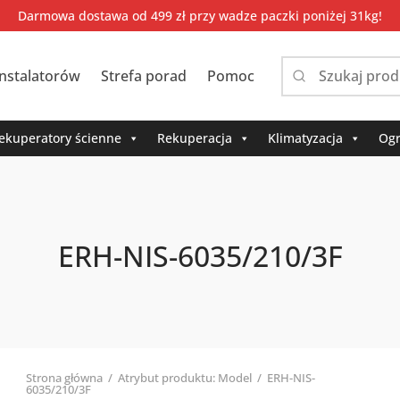
Darmowa dostawa od 499 zł przy wadze paczki poniżej 31kg!
instalatorów
Strefa porad
Pomoc
Narrow
by
category:
ekuperatory ścienne
Rekuperacja
Klimatyzacja
Ogr
ERH-NIS-6035/210/3F
Strona główna
/
Atrybut produktu: Model
/
ERH-NIS-
6035/210/3F