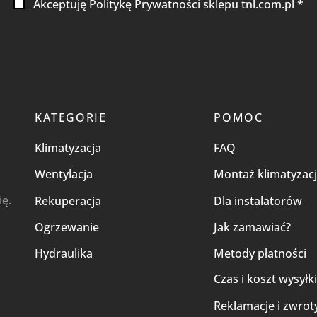
Akceptuję Politykę Prywatności sklepu tnl.com.pl *
KATEGORIE
POMOC
Klimatyzacja
FAQ
Wentylacja
Montaż klimatyzacj
ię.
Rekuperacja
Dla instalatorów
Ogrzewanie
Jak zamawiać?
Hydraulika
Metody płatności
Czas i koszt wysyłk
Reklamacje i zwrot