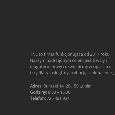
Gree
(6)
Klimatyzatory przenośne
(4)
Klimatyzatory przenośne
AIWA
(4)
Klimatyzatory ścienne
(104)
Klimatyzatory ścienne AlpicAir
(1)
Klimatyzatory ścienne
TNL to firma funkcjonująca od 2017 roku.
Gree
(50)
Naszym nadrzędnym celem jest trwały i
Klimatyzatory Ścienne Mistral
długoterminowy rozwój firmy w oparciu o
(1)
Klimatyzatory ścienne
trzy filary: usługi, dystrybucję, zieloną energ
multi-split
(3)
Klimatyzatory ścienne
Adres:
Bursaki 14, 20-150 Lublin
Rotenso
(48)
Godziny:
8:00 – 16:30
Klimatyzatory ścienne TCL
(1)
Telefon:
726 451 934
Ogrzewanie
(48)
Akcesoria grzewcze
(6)