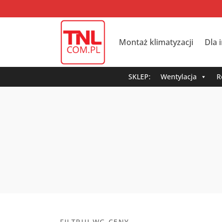
Montaż klimatyzacji
Dla 
SKLEP:
Wentylacja
R
FILTRUJ WG CENY