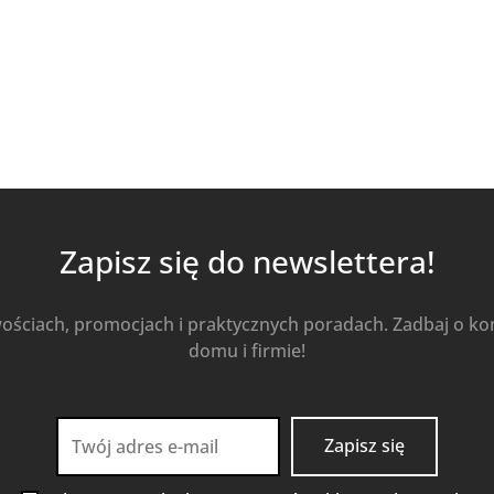
Zapisz się do newslettera!
wościach, promocjach i praktycznych poradach. Zadbaj o k
domu i firmie!