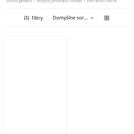
Strona główna
/
Atrybut produktu: Model
/
ERH-8050/180/3F
Filtry
Nagrzewnica kanałowa
prostokątna ERH