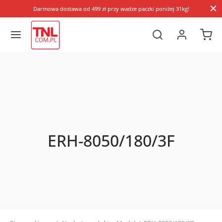
Darmowa dostawa od 499 zł przy wadze paczki poniżej 31kg!
ERH-8050/180/3F