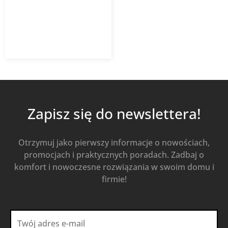
1 790,88
zł
Od
1 253,62
zł
z VAT
Kup Teraz
Zapisz się do newslettera!
Otrzymuj jako pierwszy informacje o nowościach,
promocjach i praktycznych poradach. Zadbaj o
komfort i nowoczesne rozwiązania w swoim domu i
firmie!