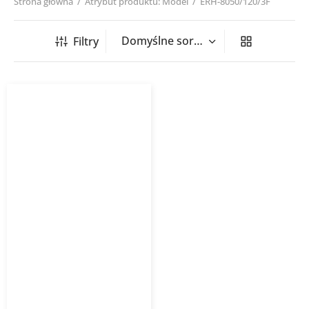
Strona główna
/
Atrybut produktu: Model
/
ERH-8050/120/3F
Filtry
Nagrzewnica kanałowa
prostokątna ERH