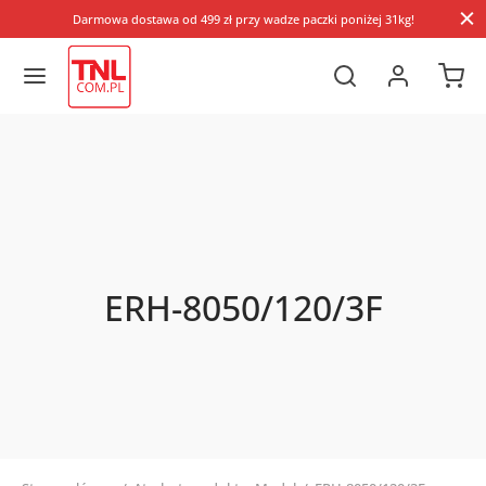
Darmowa dostawa od 499 zł przy wadze paczki poniżej 31kg!
ERH-8050/120/3F