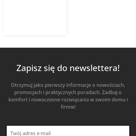
1 790,88
zł
Od
1 253,62
zł
z VAT
Kup Teraz
Zapisz się do newslettera!
Otrzymuj jako pierwszy informacje o nowościach,
promocjach i praktycznych poradach. Zadbaj o
komfort i nowoczesne rozwiązania w swoim domu i
firmie!