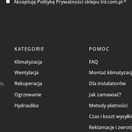
Akceptuję Politykę Prywatności sklepu tnl.com.pl *
KATEGORIE
POMOC
Klimatyzacja
FAQ
Wentylacja
Montaż klimatyzacj
ię.
Rekuperacja
Dla instalatorów
Ogrzewanie
Jak zamawiać?
Hydraulika
Metody płatności
Czas i koszt wysyłk
Reklamacje i zwrot