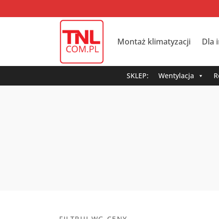
Montaż klimatyzacji
Dla 
SKLEP:
Wentylacja
R
FILTRUJ WG CENY