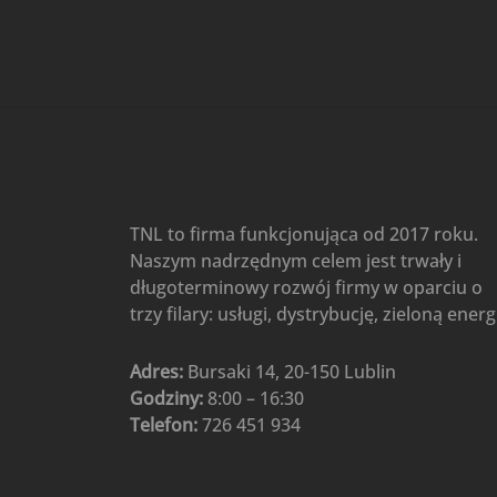
Gree
(6)
Klimatyzatory przenośne
(4)
Klimatyzatory przenośne
AIWA
(4)
Klimatyzatory ścienne
(104)
Klimatyzatory ścienne AlpicAir
(1)
Klimatyzatory ścienne
TNL to firma funkcjonująca od 2017 roku.
Gree
(50)
Naszym nadrzędnym celem jest trwały i
Klimatyzatory Ścienne Mistral
długoterminowy rozwój firmy w oparciu o
(1)
Klimatyzatory ścienne
trzy filary: usługi, dystrybucję, zieloną energ
multi-split
(3)
Klimatyzatory ścienne
Adres:
Bursaki 14, 20-150 Lublin
Rotenso
(48)
Godziny:
8:00 – 16:30
Klimatyzatory ścienne TCL
(1)
Telefon:
726 451 934
Ogrzewanie
(48)
Akcesoria grzewcze
(6)