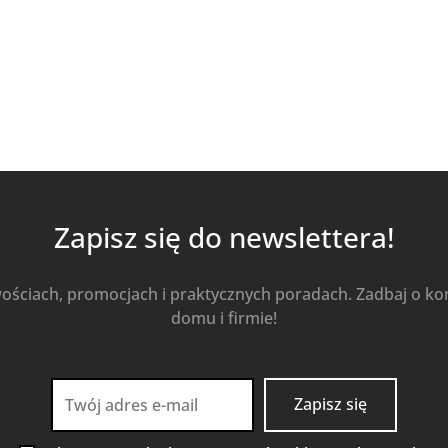
Kup Teraz
Zapisz się do newslettera!
wościach, promocjach i praktycznych poradach. Zadbaj o k
domu i firmie!