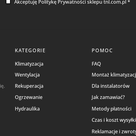
Akceptuję Politykę Prywatności sklepu tnl.com.pl *
KATEGORIE
POMOC
Klimatyzacja
FAQ
Wentylacja
Montaż klimatyzacj
ię.
Rekuperacja
Dla instalatorów
Ogrzewanie
Jak zamawiać?
Hydraulika
Metody płatności
Czas i koszt wysyłk
Reklamacje i zwrot