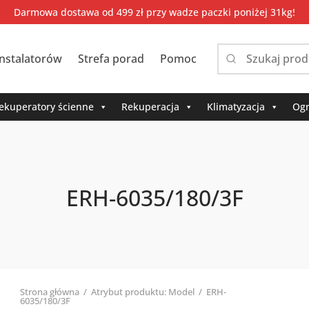
Darmowa dostawa od 499 zł przy wadze paczki poniżej 31kg!
instalatorów
Strefa porad
Pomoc
Narrow
by
category:
ekuperatory ścienne
Rekuperacja
Klimatyzacja
Ogr
ERH-6035/180/3F
Strona główna
/
Atrybut produktu: Model
/
ERH-
6035/180/3F