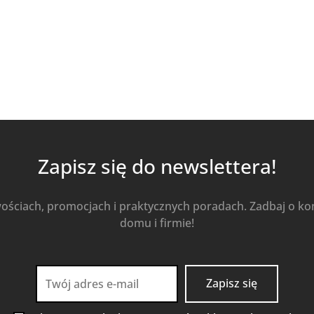
Zapisz się do newslettera!
wościach, promocjach i praktycznych poradach. Zadbaj o k
domu i firmie!