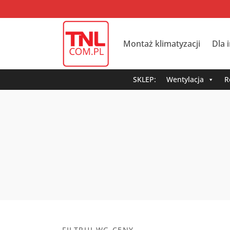
Montaż klimatyzacji
Dla 
SKLEP:
Wentylacja
R
FILTRUJ WG CENY