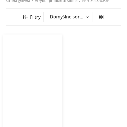
Strona główna
/
Atrybut produktu: Model
/
ERH-5025/60/3F
Filtry
Nagrzewnica kanałowa
prostokątna ERH