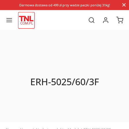
Darmowa dostawa od 499 zł przy wadze paczki poniżej 31kg!
ERH-5025/60/3F