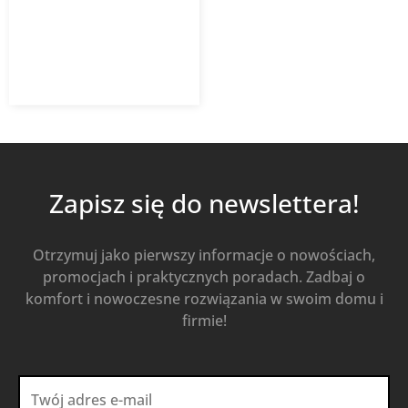
1 790,88
zł
Od
1 253,62
zł
z VAT
Kup Teraz
Zapisz się do newslettera!
Otrzymuj jako pierwszy informacje o nowościach,
promocjach i praktycznych poradach. Zadbaj o
komfort i nowoczesne rozwiązania w swoim domu i
firmie!