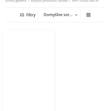
Strona główna
/
Atrybut produktu: Model
/
ERH-10050/360/3F
Filtry
Nagrzewnica kanałowa
prostokątna ERH