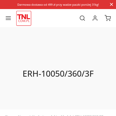
Darmowa dostawa od 499 zł przy wadze paczki poniżej 31kg!
ERH-10050/360/3F