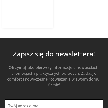
1 790,88
zł
Od
1 253,62
zł
z VAT
Kup Teraz
Zapisz się do newslettera!
Otrzymuj jako pierwszy informacje o nowościach,
promocjach i praktycznych poradach. Zadbaj o
komfort i nowoczesne rozwiązania w swoim domu i
firmie!