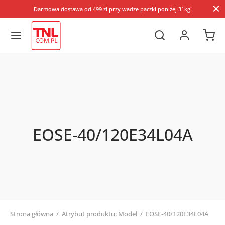
Darmowa dostawa od 499 zł przy wadze paczki poniżej 31kg!
EOSE-40/120E34L04A
Strona główna
/
Atrybut produktu: Model
/
EOSE-40/120E34L04A