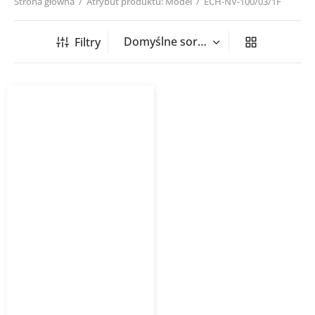
Strona główna
/
Atrybut produktu: Model
/
ECH-NV-100/03/1F
Filtry
Nagrzewnica kanałowa
okrągła ECH NV