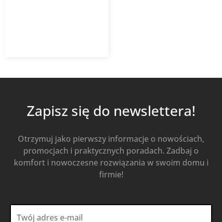
676,60
zł
939,72
zł
z VAT
Od
Kup Teraz
Zapisz się do newslettera!
Otrzymuj jako pierwszy informacje o nowościach,
promocjach i praktycznych poradach. Zadbaj o
komfort i nowoczesne rozwiązania w swoim domu i
firmie!