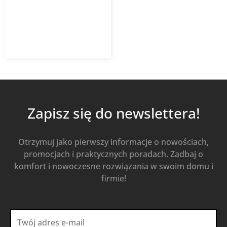
676,60
zł
939,72
zł
z VAT
Od
Kup Teraz
Zapisz się do newslettera!
Otrzymuj jako pierwszy informacje o nowościach,
promocjach i praktycznych poradach. Zadbaj o
komfort i nowoczesne rozwiązania w swoim domu i
firmie!