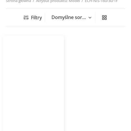
Strona główna
/
Atrybut produktu: Model
/
ECH-NIS-160/30/1F
Filtry
Nagrzewnica kanałowa
okrągła ECH NIS