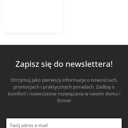
676,60
zł
939,72
zł
z VAT
Od
Kup Teraz
Zapisz się do newslettera!
Otrzymuj jako pierwszy informacje o nowościach,
promocjach i praktycznych poradach. Zadbaj o
komfort i nowoczesne rozwiązania w swoim domu i
firmie!