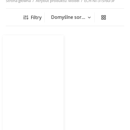
Strona główna
/
Atrybut produktu: Model
/
ECH-NI-315/60/3F
Filtry
Nagrzewnica kanałowa
okrągła ECH NI