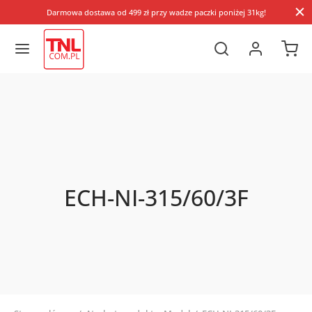
Darmowa dostawa od 499 zł przy wadze paczki poniżej 31kg!
ECH-NI-315/60/3F