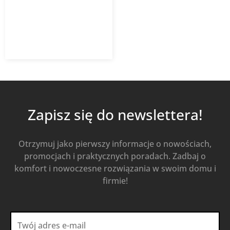
676,60
zł
939,72
zł
z VAT
Od
Kup Teraz
Zapisz się do newslettera!
Otrzymuj jako pierwszy informacje o nowościach,
promocjach i praktycznych poradach. Zadbaj o
komfort i nowoczesne rozwiązania w swoim domu i
firmie!