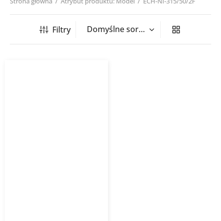
Strona główna
/
Atrybut produktu: Model
/
ECH-NI-315/50/2F
Filtry
Nagrzewnica kanałowa
okrągła ECH NI