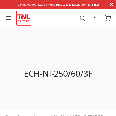
Darmowa dostawa od 499 zł przy wadze paczki poniżej 31kg!
ECH-NI-250/60/3F