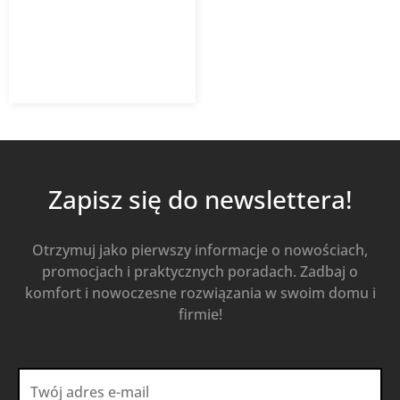
676,60
zł
939,72
zł
z VAT
Od
Kup Teraz
Zapisz się do newslettera!
Otrzymuj jako pierwszy informacje o nowościach,
promocjach i praktycznych poradach. Zadbaj o
komfort i nowoczesne rozwiązania w swoim domu i
firmie!