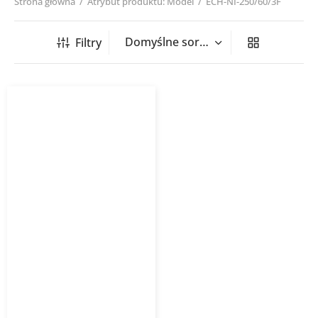
Strona główna
/
Atrybut produktu: Model
/
ECH-NI-250/60/3F
Filtry
Nagrzewnica kanałowa
okrągła ECH NI