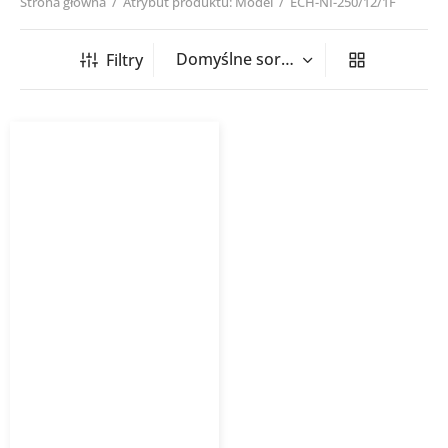
Strona główna
/
Atrybut produktu: Model
/
ECH-NI-250/12/1F
Filtry
Nagrzewnica kanałowa
okrągła ECH NI