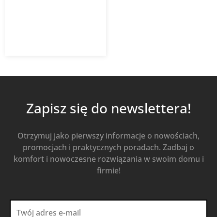
676,60
zł
939,72
zł
z VAT
Od
Kup Teraz
Zapisz się do newslettera!
Otrzymuj jako pierwszy informacje o nowościach,
promocjach i praktycznych poradach. Zadbaj o
komfort i nowoczesne rozwiązania w swoim domu i
firmie!