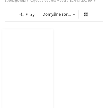
Strona główna
/
Atrybut produktu: Model
/
ECH-NI-200/10/1F
Filtry
Nagrzewnica kanałowa
okrągła ECH NI