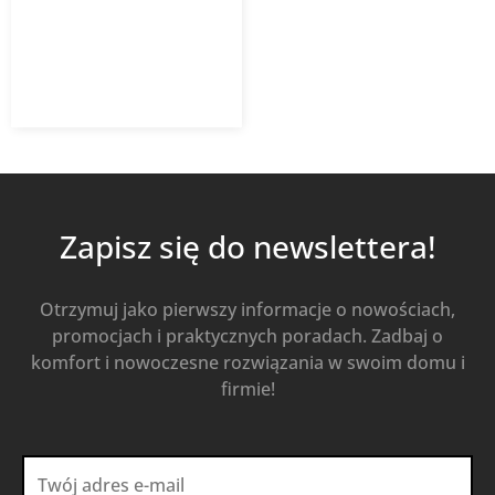
676,60
zł
939,72
zł
z VAT
Od
Kup Teraz
Zapisz się do newslettera!
Otrzymuj jako pierwszy informacje o nowościach,
promocjach i praktycznych poradach. Zadbaj o
komfort i nowoczesne rozwiązania w swoim domu i
firmie!