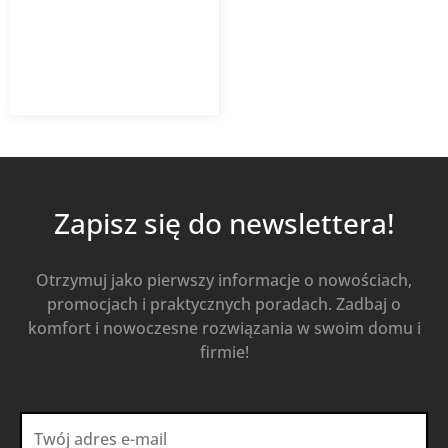
676,60
zł
939,72
zł
z VAT
Od
Kup Teraz
Zapisz się do newslettera!
Otrzymuj jako pierwszy informacje o nowościach,
promocjach i praktycznych poradach. Zadbaj o
komfort i nowoczesne rozwiązania w swoim domu i
firmie!