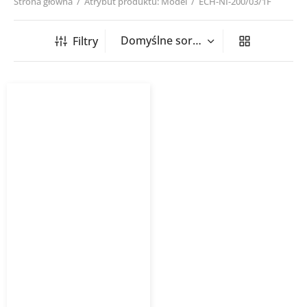
Strona główna
/
Atrybut produktu: Model
/
ECH-NI-200/03/1F
Filtry
Nagrzewnica kanałowa
okrągła ECH NI