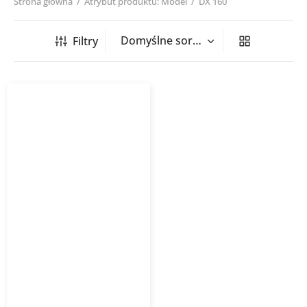
Strona główna
/
Atrybut produktu: Model
/
DX 160
Filtry
Zaślepka kanału z
uszczelką DX