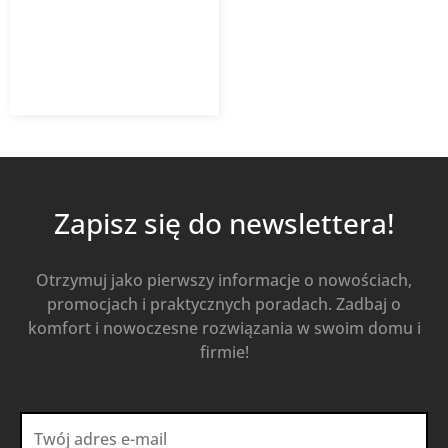
14,81
zł
21,16
zł
z VAT
Od
Kup Teraz
Zapisz się do newslettera!
Otrzymuj jako pierwszy informacje o nowościach,
promocjach i praktycznych poradach. Zadbaj o
komfort i nowoczesne rozwiązania w swoim domu i
firmie!