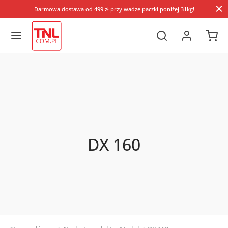
Darmowa dostawa od 499 zł przy wadze paczki poniżej 31kg!
DX 160