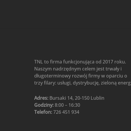
Gree
(6)
Klimatyzatory przenośne
(4)
Klimatyzatory przenośne
AIWA
(4)
Klimatyzatory ścienne
(104)
Klimatyzatory ścienne AlpicAir
(1)
Klimatyzatory ścienne
TNL to firma funkcjonująca od 2017 roku.
Gree
(50)
Naszym nadrzędnym celem jest trwały i
Klimatyzatory Ścienne Mistral
długoterminowy rozwój firmy w oparciu o
(1)
Klimatyzatory ścienne
trzy filary: usługi, dystrybucję, zieloną energ
multi-split
(3)
Klimatyzatory ścienne
Adres:
Bursaki 14, 20-150 Lublin
Rotenso
(48)
Godziny:
8:00 – 16:30
Klimatyzatory ścienne TCL
(1)
Telefon:
726 451 934
Ogrzewanie
(48)
Akcesoria grzewcze
(6)