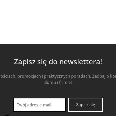
Zapisz się do newslettera!
wościach, promocjach i praktycznych poradach. Zadbaj o k
domu i firmie!