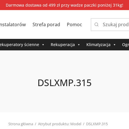
Darmowa dostawa od 499 zł przy wadze paczki poniżej 31kg!
instalatorów
Strefa porad
Pomoc
Narrow
by
category:
ekuperatory ścienne
Rekuperacja
Klimatyzacja
Ogr
DSLXMP.315
Strona główna
/
Atrybut produktu: Model
/
DSLXMP.315