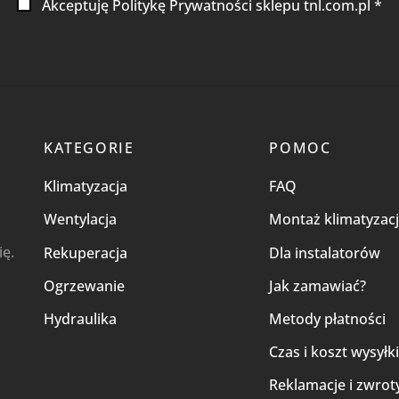
Akceptuję Politykę Prywatności sklepu tnl.com.pl *
KATEGORIE
POMOC
Klimatyzacja
FAQ
Wentylacja
Montaż klimatyzacj
ię.
Rekuperacja
Dla instalatorów
Ogrzewanie
Jak zamawiać?
Hydraulika
Metody płatności
Czas i koszt wysyłk
Reklamacje i zwrot