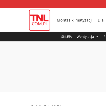
Montaż klimatyzacji
Dla 
SKLEP:
Wentylacja
R
FILTRUJ WG CENY