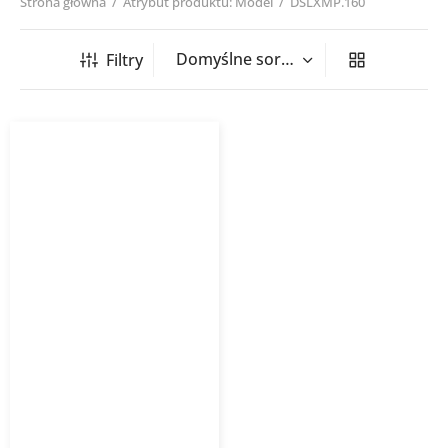
Strona główna
/
Atrybut produktu: Model
/
DSLXMP.160
Filtry
Przepustnica zamykająca
szczelna