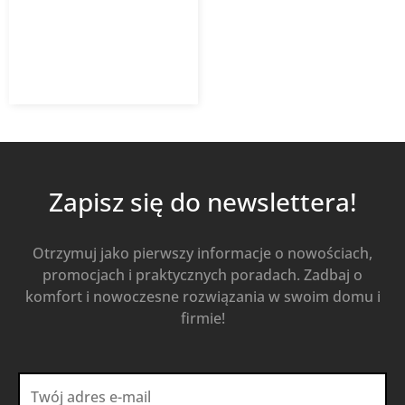
74,54
zł
z VAT
Od
Kup Teraz
Zapisz się do newslettera!
Otrzymuj jako pierwszy informacje o nowościach,
promocjach i praktycznych poradach. Zadbaj o
komfort i nowoczesne rozwiązania w swoim domu i
firmie!