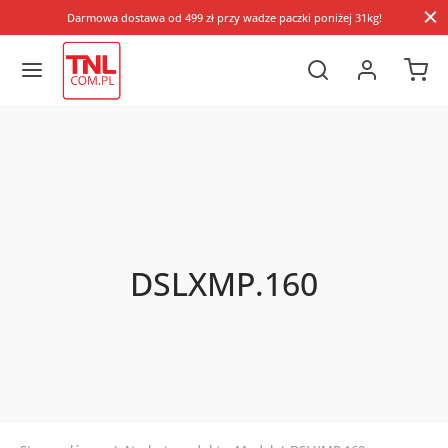
Darmowa dostawa od 499 zł przy wadze paczki poniżej 31kg!
DSLXMP.160