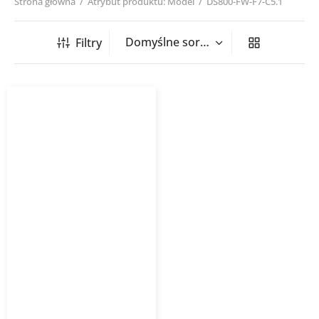
Strona główna
/
Atrybut produktu: Model
/
DS800-FW-F7-C5.1
Filtry
Rekuperator nawiewny
DOMEKT S 800 wodna