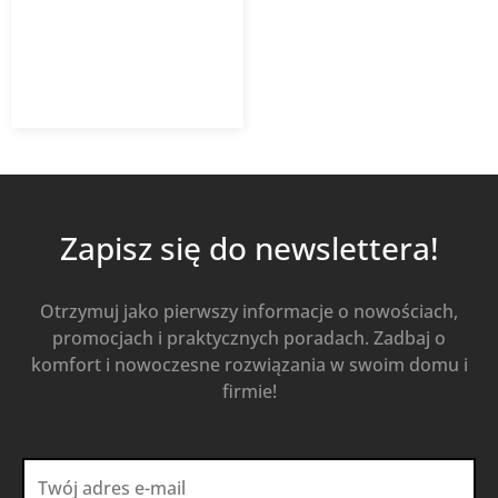
10 892,40
zł
Od
9 258,54
zł
z VAT
Kup Teraz
Zapisz się do newslettera!
Otrzymuj jako pierwszy informacje o nowościach,
promocjach i praktycznych poradach. Zadbaj o
komfort i nowoczesne rozwiązania w swoim domu i
firmie!