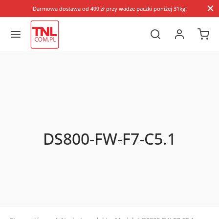
Darmowa dostawa od 499 zł przy wadze paczki poniżej 31kg!
DS800-FW-F7-C5.1