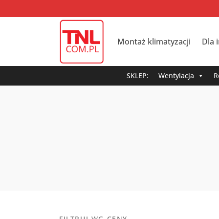
Montaż klimatyzacji
Dla 
SKLEP:
Wentylacja
R
FILTRUJ WG CENY