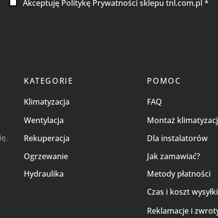
Akceptuję Politykę Prywatności sklepu tnl.com.pl *
KATEGORIE
POMOC
Klimatyzacja
FAQ
Wentylacja
Montaż klimatyzacj
ię.
Rekuperacja
Dla instalatorów
Ogrzewanie
Jak zamawiać?
Hydraulika
Metody płatności
Czas i koszt wysyłk
Reklamacje i zwrot