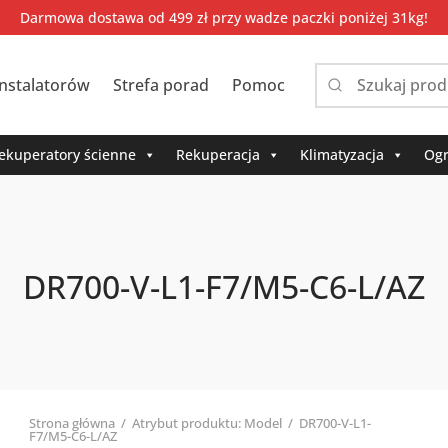
Darmowa dostawa od 499 zł przy wadze paczki poniżej 31kg!
instalatorów
Strefa porad
Pomoc
Narrow
by
category:
ekuperatory ścienne
Rekuperacja
Klimatyzacja
Ogr
DR700-V-L1-F7/M5-C6-L/AZ
Strona główna
/
Atrybut produktu: Model
/
DR700-V-L1-
F7/M5-C6-L/AZ