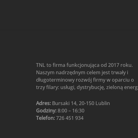
Gree
(6)
Klimatyzatory przenośne
(4)
Klimatyzatory przenośne
AIWA
(4)
Klimatyzatory ścienne
(104)
Klimatyzatory ścienne AlpicAir
(1)
Klimatyzatory ścienne
TNL to firma funkcjonująca od 2017 roku.
Gree
(50)
Naszym nadrzędnym celem jest trwały i
Klimatyzatory Ścienne Mistral
długoterminowy rozwój firmy w oparciu o
(1)
Klimatyzatory ścienne
trzy filary: usługi, dystrybucję, zieloną energ
multi-split
(3)
Klimatyzatory ścienne
Adres:
Bursaki 14, 20-150 Lublin
Rotenso
(48)
Godziny:
8:00 – 16:30
Klimatyzatory ścienne TCL
(1)
Telefon:
726 451 934
Ogrzewanie
(48)
Akcesoria grzewcze
(6)