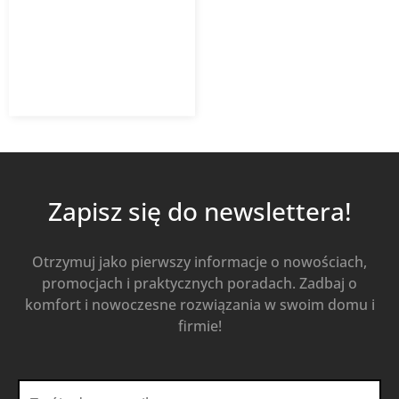
22 740,26
zł
Od
19 329,22
zł
z VAT
Kup Teraz
Zapisz się do newslettera!
Otrzymuj jako pierwszy informacje o nowościach,
promocjach i praktycznych poradach. Zadbaj o
komfort i nowoczesne rozwiązania w swoim domu i
firmie!