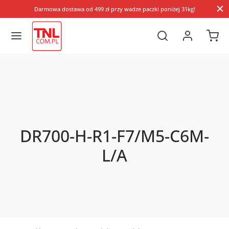
Darmowa dostawa od 499 zł przy wadze paczki poniżej 31kg!
DR700-H-R1-F7/M5-C6M-
L/A