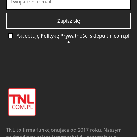
Akceptuję Politykę Prywatności sklepu tnl.com.pl
*
TNL to firma funkcjonująca od 2017 roku. Naszym