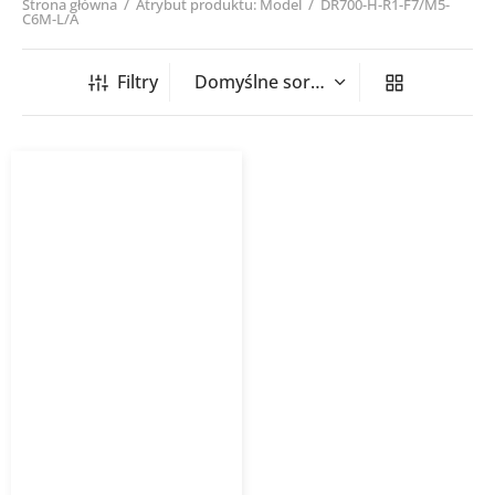
Strona główna
/
Atrybut produktu: Model
/
DR700-H-R1-F7/M5-
C6M-L/A
Filtry
Rekuperator DOMEKT R
700 H