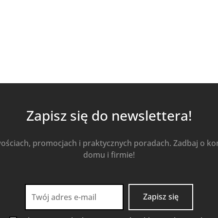
Kup Teraz
Zapisz się do newslettera!
wościach, promocjach i praktycznych poradach. Zadbaj o k
domu i firmie!