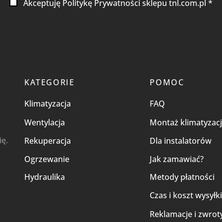
Akceptuję Politykę Prywatności sklepu tnl.com.pl *
KATEGORIE
POMOC
Klimatyzacja
FAQ
Wentylacja
Montaż klimatyzacj
ię.
Rekuperacja
Dla instalatorów
Ogrzewanie
Jak zamawiać?
Hydraulika
Metody płatności
Czas i koszt wysyłk
Reklamacje i zwrot