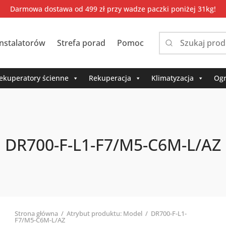
Darmowa dostawa od 499 zł przy wadze paczki poniżej 31kg!
instalatorów
Strefa porad
Pomoc
Narrow
by
category:
ekuperatory ścienne
Rekuperacja
Klimatyzacja
Ogr
DR700-F-L1-F7/M5-C6M-L/AZ
Strona główna
/
Atrybut produktu: Model
/
DR700-F-L1-
F7/M5-C6M-L/AZ