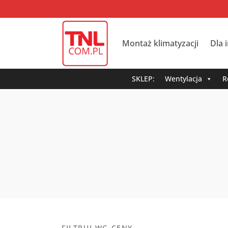
Montaż klimatyzacji
Dla 
SKLEP:
Wentylacja
R
FILTRUJ WG CENY