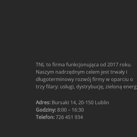
Gree
(6)
Klimatyzatory przenośne
(4)
Klimatyzatory przenośne
AIWA
(4)
Klimatyzatory ścienne
(104)
Klimatyzatory ścienne AlpicAir
(1)
Klimatyzatory ścienne
TNL to firma funkcjonująca od 2017 roku.
Gree
(50)
Naszym nadrzędnym celem jest trwały i
Klimatyzatory Ścienne Mistral
długoterminowy rozwój firmy w oparciu o
(1)
Klimatyzatory ścienne
trzy filary: usługi, dystrybucję, zieloną energ
multi-split
(3)
Klimatyzatory ścienne
Adres:
Bursaki 14, 20-150 Lublin
Rotenso
(48)
Godziny:
8:00 – 16:30
Klimatyzatory ścienne TCL
(1)
Telefon:
726 451 934
Ogrzewanie
(48)
Akcesoria grzewcze
(6)