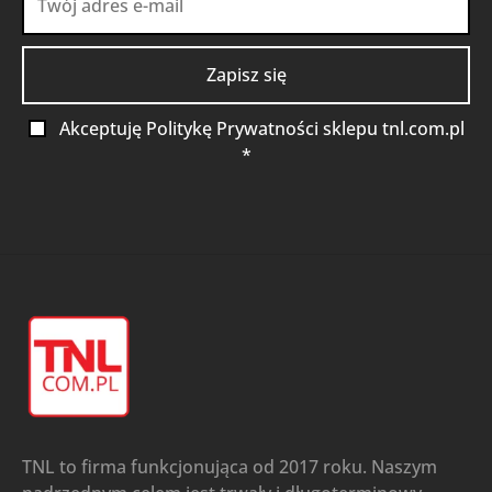
Akceptuję Politykę Prywatności sklepu tnl.com.pl
*
TNL to firma funkcjonująca od 2017 roku. Naszym