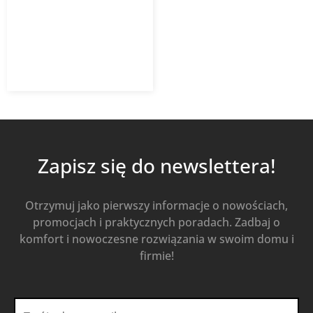
16 898,23
zł
Od
14 363,50
zł
z VAT
Kup Teraz
Zapisz się do newslettera!
Otrzymuj jako pierwszy informacje o nowościach,
promocjach i praktycznych poradach. Zadbaj o
komfort i nowoczesne rozwiązania w swoim domu i
firmie!