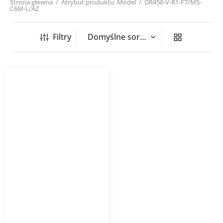
Strona główna
/
Atrybut produktu: Model
/
DR450-V-R1-F7/M5-
C6M-L/AZ
Filtry
Rekuperator DOMEKT R
450 V