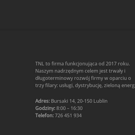
Gree
(6)
Klimatyzatory przenośne
(4)
Klimatyzatory przenośne
AIWA
(4)
Klimatyzatory ścienne
(104)
Klimatyzatory ścienne AlpicAir
(1)
Klimatyzatory ścienne
TNL to firma funkcjonująca od 2017 roku.
Gree
(50)
Naszym nadrzędnym celem jest trwały i
Klimatyzatory Ścienne Mistral
długoterminowy rozwój firmy w oparciu o
(1)
Klimatyzatory ścienne
trzy filary: usługi, dystrybucję, zieloną energ
multi-split
(3)
Klimatyzatory ścienne
Adres:
Bursaki 14, 20-150 Lublin
Rotenso
(48)
Godziny:
8:00 – 16:30
Klimatyzatory ścienne TCL
(1)
Telefon:
726 451 934
Ogrzewanie
(48)
Akcesoria grzewcze
(6)