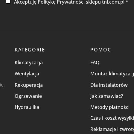
Akceptuję Politykę Prywatności sklepu tnl.com.pl *
KATEGORIE
POMOC
Klimatyzacja
FAQ
Wentylacja
Montaż klimatyzacj
ię.
Rekuperacja
Dla instalatorów
Ogrzewanie
Jak zamawiać?
Hydraulika
Metody płatności
Czas i koszt wysyłk
Reklamacje i zwrot