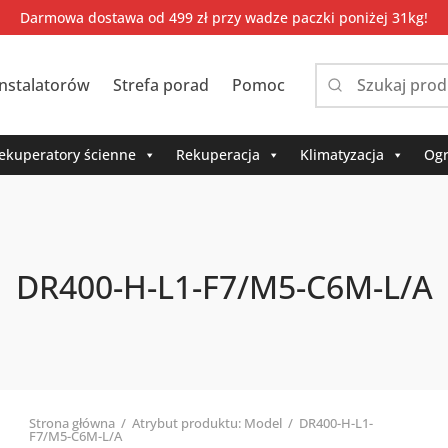
Darmowa dostawa od 499 zł przy wadze paczki poniżej 31kg!
instalatorów
Strefa porad
Pomoc
Narrow
by
category:
ekuperatory ścienne
Rekuperacja
Klimatyzacja
Ogr
DR400-H-L1-F7/M5-C6M-L/A
Strona główna
/
Atrybut produktu: Model
/
DR400-H-L1-
F7/M5-C6M-L/A