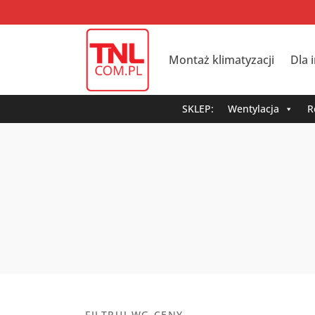
Montaż klimatyzacji
Dla 
SKLEP:
Wentylacja
R
FILTRUJ WG CENY