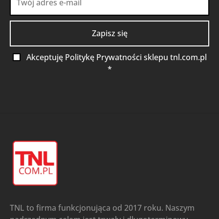
Akceptuję Politykę Prywatności sklepu tnl.com.pl
*
TNL to firma funkcjonująca od 2017 roku. Naszym