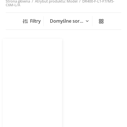
Strona główna
/
Atrybut produktu: Model
/
DR400-F-L1-F7/M5-
C6M-L/A
Filtry
Rekuperator DOMEKT R
400 F