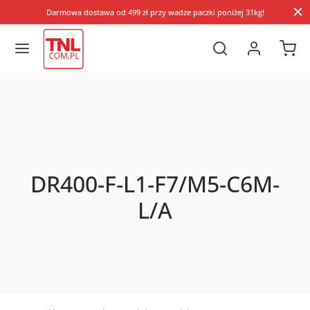
Darmowa dostawa od 499 zł przy wadze paczki poniżej 31kg!
DR400-F-L1-F7/M5-C6M-
L/A