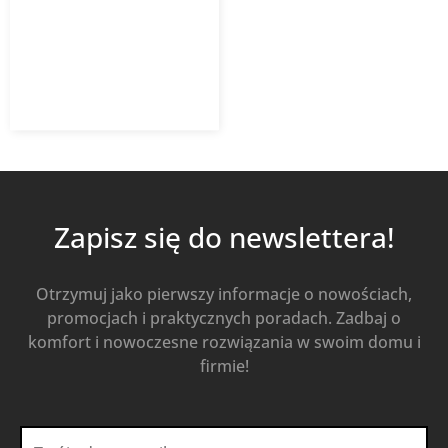
14 959,99
zł
Od
12 715,99
zł
z VAT
Kup Teraz
Zapisz się do newslettera!
Otrzymuj jako pierwszy informacje o nowościach,
promocjach i praktycznych poradach. Zadbaj o
komfort i nowoczesne rozwiązania w swoim domu i
firmie!