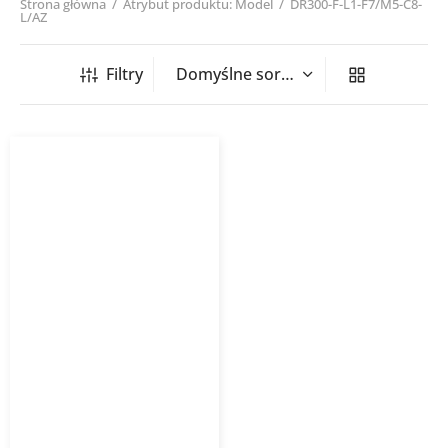
Strona główna
/
Atrybut produktu: Model
/
DR300-F-L1-F7/M5-C8-
L/AZ
Filtry
Rekuperator DOMEKT R
300 F