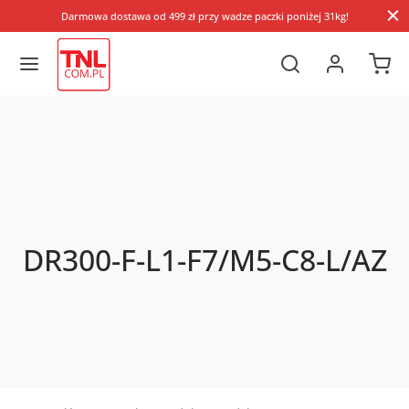
Darmowa dostawa od 499 zł przy wadze paczki poniżej 31kg!
DR300-F-L1-F7/M5-C8-L/AZ