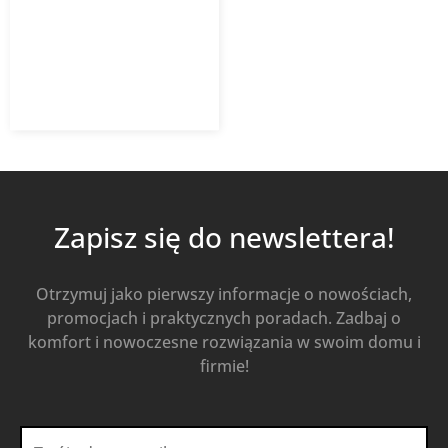
13 649,62
zł
Od
11 602,17
zł
z VAT
Kup Teraz
Zapisz się do newslettera!
Otrzymuj jako pierwszy informacje o nowościach,
promocjach i praktycznych poradach. Zadbaj o
komfort i nowoczesne rozwiązania w swoim domu i
firmie!