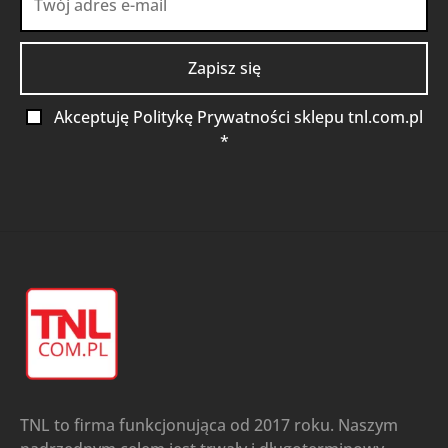
Akceptuję Politykę Prywatności sklepu tnl.com.pl
*
TNL to firma funkcjonująca od 2017 roku. Naszym