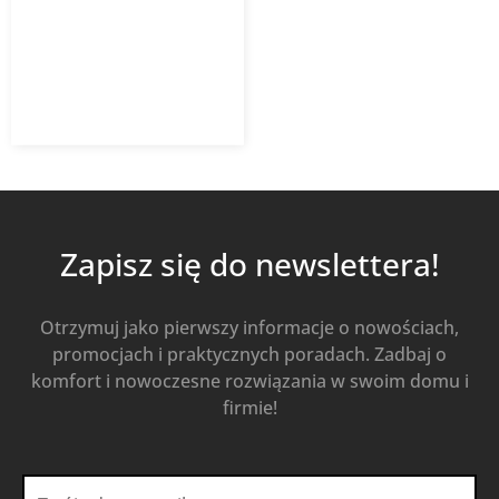
11 001,59
zł
Od
9 351,35
zł
z VAT
Kup Teraz
Zapisz się do newslettera!
Otrzymuj jako pierwszy informacje o nowościach,
promocjach i praktycznych poradach. Zadbaj o
komfort i nowoczesne rozwiązania w swoim domu i
firmie!