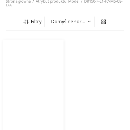
Strona główna
/
Atrybut produktu: Model
/
DR150-F-L1-F7/M5-C8-
L/A
Filtry
Rekuperator DOMEKT R
150 F