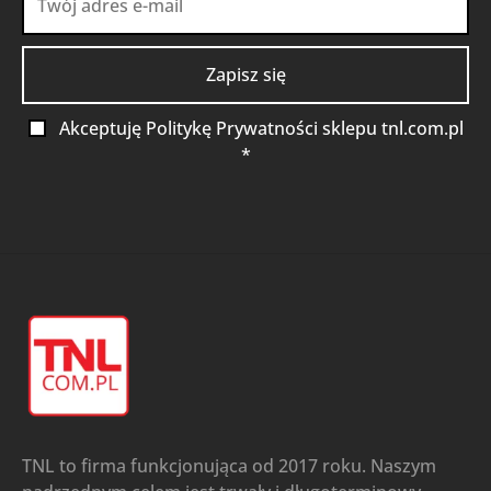
Akceptuję Politykę Prywatności sklepu tnl.com.pl
*
TNL to firma funkcjonująca od 2017 roku. Naszym