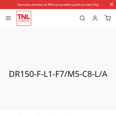
Darmowa dostawa od 499 zł przy wadze paczki poniżej 31kg!
DR150-F-L1-F7/M5-C8-L/A