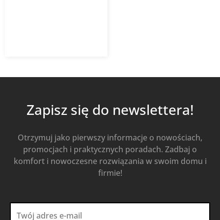
31,82
zł
z VAT
Dodaj do koszyka
Zapisz się do newslettera!
Otrzymuj jako pierwszy informacje o nowościach,
promocjach i praktycznych poradach. Zadbaj o
komfort i nowoczesne rozwiązania w swoim domu i
firmie!