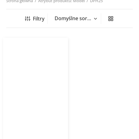
Strona główna
/
Atrybut produktu: Model
/
DPH25
Filtry
Taśma perforowana DPH
25 mm