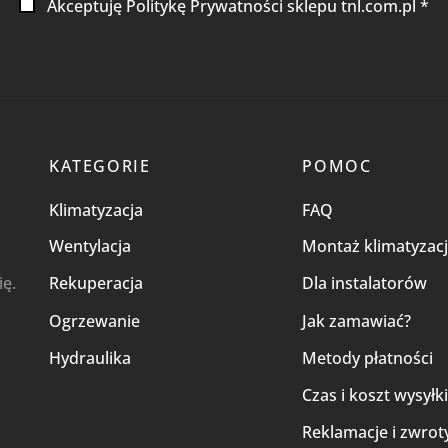
Akceptuję Politykę Prywatności sklepu tnl.com.pl *
KATEGORIE
POMOC
Klimatyzacja
FAQ
Wentylacja
Montaż klimatyzacj
ię.
Rekuperacja
Dla instalatorów
Ogrzewanie
Jak zamawiać?
Hydraulika
Metody płatności
Czas i koszt wysyłk
Reklamacje i zwrot