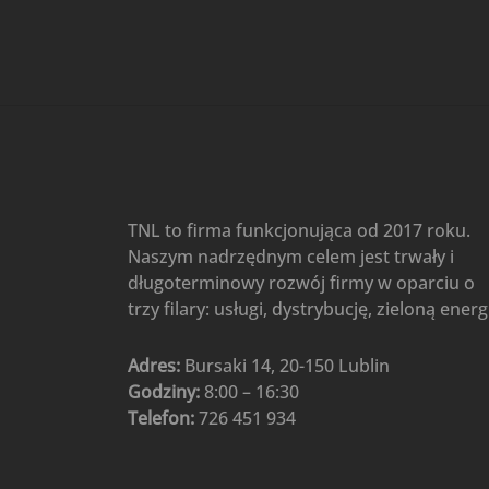
Gree
(6)
Klimatyzatory przenośne
(4)
Klimatyzatory przenośne
AIWA
(4)
Klimatyzatory ścienne
(104)
Klimatyzatory ścienne AlpicAir
(1)
Klimatyzatory ścienne
TNL to firma funkcjonująca od 2017 roku.
Gree
(50)
Naszym nadrzędnym celem jest trwały i
Klimatyzatory Ścienne Mistral
długoterminowy rozwój firmy w oparciu o
(1)
Klimatyzatory ścienne
trzy filary: usługi, dystrybucję, zieloną energ
multi-split
(3)
Klimatyzatory ścienne
Adres:
Bursaki 14, 20-150 Lublin
Rotenso
(48)
Godziny:
8:00 – 16:30
Klimatyzatory ścienne TCL
(1)
Telefon:
726 451 934
Ogrzewanie
(48)
Akcesoria grzewcze
(6)