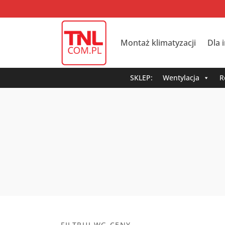
Montaż klimatyzacji
Dla 
SKLEP:
Wentylacja
R
FILTRUJ WG CENY