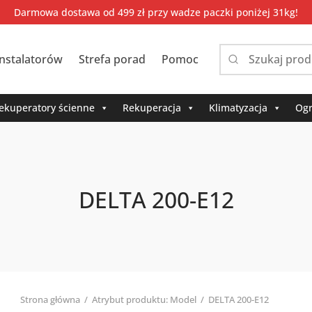
Darmowa dostawa od 499 zł przy wadze paczki poniżej 31kg!
instalatorów
Strefa porad
Pomoc
Narrow
by
category:
ekuperatory ścienne
Rekuperacja
Klimatyzacja
Ogr
DELTA 200-E12
Strona główna
/
Atrybut produktu: Model
/
DELTA 200-E12