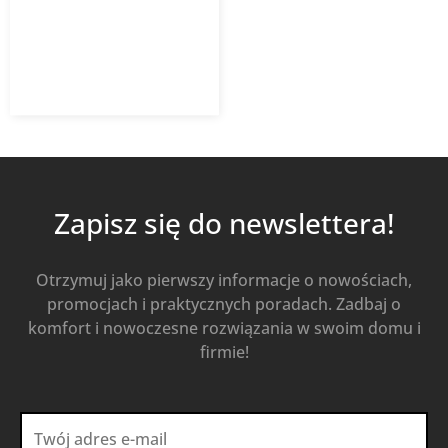
1 574,40
zł
Od
1 102,08
zł
z VAT
Kup Teraz
Zapisz się do newslettera!
Otrzymuj jako pierwszy informacje o nowościach,
promocjach i praktycznych poradach. Zadbaj o
komfort i nowoczesne rozwiązania w swoim domu i
firmie!