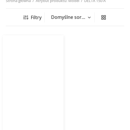
Strona główna
/
Atrybut produktu: Model
/
DELTA 150-A
Filtry
Kurtyna powietrzna
DELTA zimna