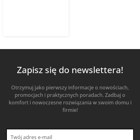
73,34
zł
109,47
zł
z VAT
Od
Kup Teraz
Zapisz się do newslettera!
Otrzymuj jako pierwszy informacje o nowościach,
promocjach i praktycznych poradach. Zadbaj o
komfort i nowoczesne rozwiązania w swoim domu i
firmie!