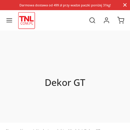
Darmowa dostawa od 499 zł przy wadze paczki poniżej 31kg!
Dekor GT