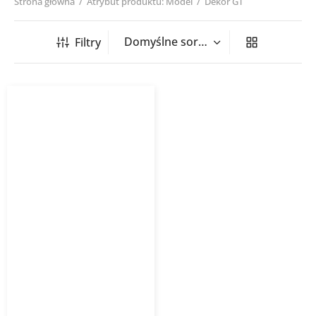
Strona główna
/
Atrybut produktu: Model
/
Dekor GT
Filtry
Dekor do klimatyzatora
GREE G-Tech