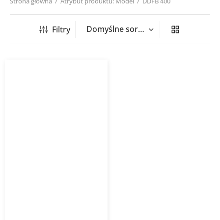
Strona główna
/
Atrybut produktu: Model
/
DDFB 400
Filtry
Zaślepka uniwersalna
DDFB Vento