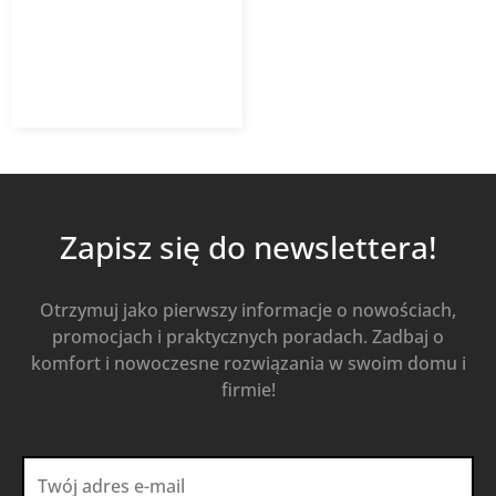
9,29
zł
13,26
zł
z VAT
Od
Kup Teraz
Zapisz się do newslettera!
Otrzymuj jako pierwszy informacje o nowościach,
promocjach i praktycznych poradach. Zadbaj o
komfort i nowoczesne rozwiązania w swoim domu i
firmie!