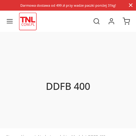
Darmowa dostawa od 499 zł przy wadze paczki poniżej 31kg!
DDFB 400