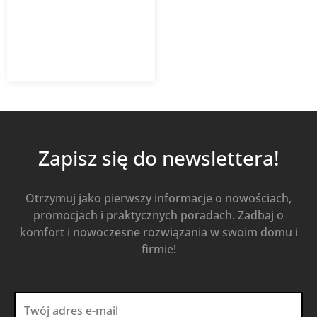
9,29
zł
13,26
zł
z VAT
Od
Kup Teraz
Zapisz się do newslettera!
Otrzymuj jako pierwszy informacje o nowościach,
promocjach i praktycznych poradach. Zadbaj o
komfort i nowoczesne rozwiązania w swoim domu i
firmie!