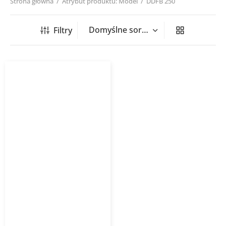
Strona główna
/
Atrybut produktu: Model
/
DDFB 250
Filtry
Zaślepka uniwersalna
DDFB Vento