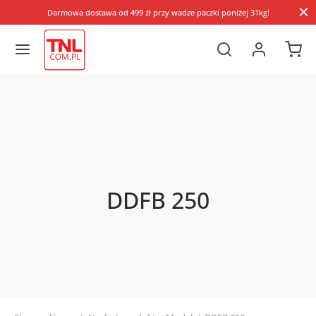
Darmowa dostawa od 499 zł przy wadze paczki poniżej 31kg!
DDFB 250