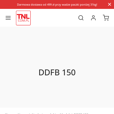
Darmowa dostawa od 499 zł przy wadze paczki poniżej 31kg!
DDFB 150