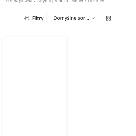
Strona główna
/
Atrybut produktu: Model
/
DDFB 150
Filtry
Zaślepka uniwersalna
DDFB Vento