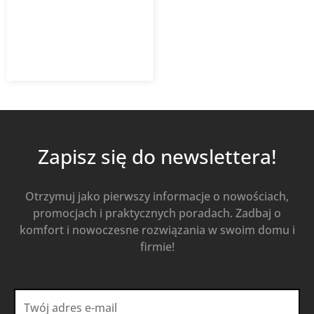
9,29
zł
13,26
zł
z VAT
Od
Kup Teraz
Zapisz się do newslettera!
Otrzymuj jako pierwszy informacje o nowościach,
promocjach i praktycznych poradach. Zadbaj o
komfort i nowoczesne rozwiązania w swoim domu i
firmie!