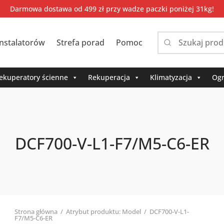
Darmowa dostawa od 499 zł przy wadze paczki poniżej 31kg!
instalatorów
Strefa porad
Pomoc
Narrow
by
category:
ekuperatory ścienne
Rekuperacja
Klimatyzacja
Ogr
DCF700-V-L1-F7/M5-C6-ER
Strona główna
/
Atrybut produktu: Model
/
DCF700-V-L1-
F7/M5-C6-ER