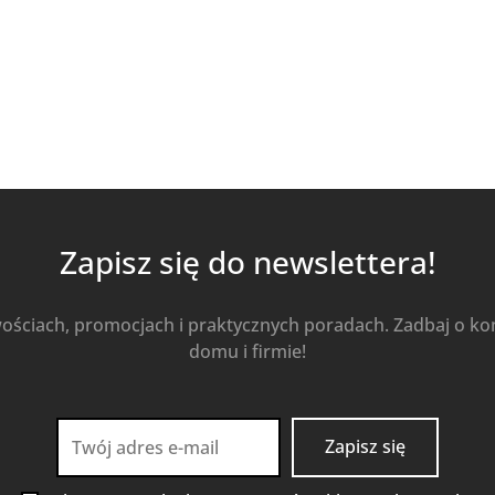
Zapisz się do newslettera!
wościach, promocjach i praktycznych poradach. Zadbaj o k
domu i firmie!