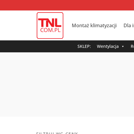
Montaż klimatyzacji
Dla 
SKLEP:
Wentylacja
R
FILTRUJ WG CENY