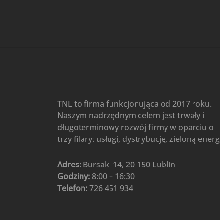
Gree
(6)
Klimatyzatory przenośne
(4)
Klimatyzatory przenośne
AIWA
(4)
Klimatyzatory ścienne
(104)
Klimatyzatory ścienne AlpicAir
(1)
Klimatyzatory ścienne
TNL to firma funkcjonująca od 2017 roku.
Gree
(50)
Naszym nadrzędnym celem jest trwały i
Klimatyzatory Ścienne Mistral
długoterminowy rozwój firmy w oparciu o
(1)
Klimatyzatory ścienne
trzy filary: usługi, dystrybucję, zieloną energ
multi-split
(3)
Klimatyzatory ścienne
Adres:
Bursaki 14, 20-150 Lublin
Rotenso
(48)
Godziny:
8:00 – 16:30
Klimatyzatory ścienne TCL
(1)
Telefon:
726 451 934
Ogrzewanie
(48)
Akcesoria grzewcze
(6)