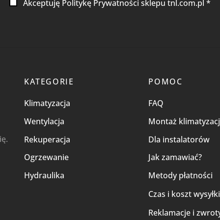
Akceptuję Politykę Prywatności sklepu tnl.com.pl *
KATEGORIE
POMOC
Klimatyzacja
FAQ
Wentylacja
Montaż klimatyzacj
ię.
Rekuperacja
Dla instalatorów
Ogrzewanie
Jak zamawiać?
Hydraulika
Metody płatności
Czas i koszt wysyłk
Reklamacje i zwrot