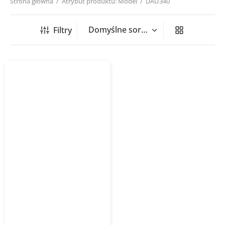
Strona główna
/
Atrybut produktu: Model
/
DAU340
Filtry
Kurtyna powietrzna
zimna GUARDONE 100C
SONNIGER