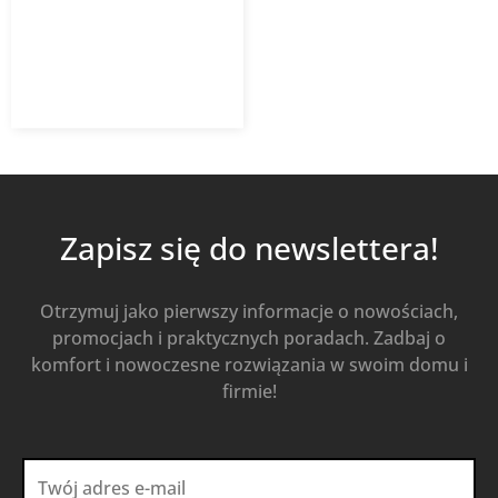
1 416,07
zł
z VAT
Dowiedz się więcej
Zapisz się do newslettera!
Otrzymuj jako pierwszy informacje o nowościach,
promocjach i praktycznych poradach. Zadbaj o
komfort i nowoczesne rozwiązania w swoim domu i
firmie!