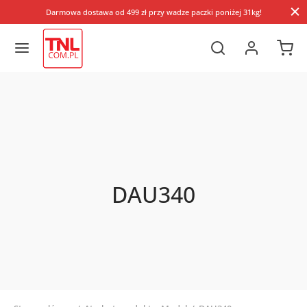
Darmowa dostawa od 499 zł przy wadze paczki poniżej 31kg!
DAU340