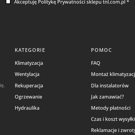
Akceptuję Politykę Prywatności sklepu tnl.com.pl *
KATEGORIE
POMOC
Klimatyzacja
FAQ
Wentylacja
Montaż klimatyzacj
ię.
Rekuperacja
Dla instalatorów
Ogrzewanie
Jak zamawiać?
Hydraulika
Metody płatności
Czas i koszt wysyłk
Reklamacje i zwrot