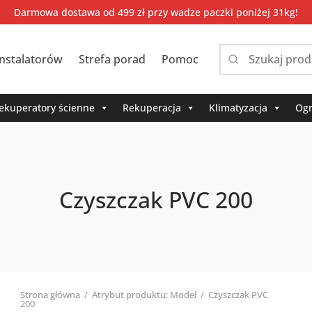
Darmowa dostawa od 499 zł przy wadze paczki poniżej 31kg!
instalatorów
Strefa porad
Pomoc
Narrow
by
category:
ekuperatory ścienne
Rekuperacja
Klimatyzacja
Ogr
Czyszczak PVC 200
Strona główna
/
Atrybut produktu: Model
/
Czyszczak PVC
200