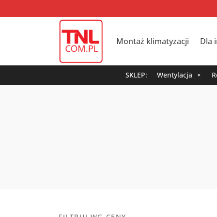
Montaż klimatyzacji
Dla 
SKLEP:
Wentylacja
R
FILTRUJ WG CENY