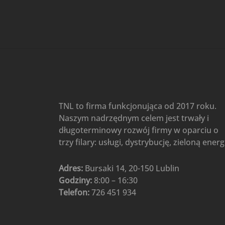
Gree
(6)
Klimatyzatory przenośne
(4)
Klimatyzatory przenośne
AIWA
(4)
Klimatyzatory ścienne
(104)
Klimatyzatory ścienne AlpicAir
(1)
Klimatyzatory ścienne
TNL to firma funkcjonująca od 2017 roku.
Gree
(50)
Naszym nadrzędnym celem jest trwały i
Klimatyzatory Ścienne Mistral
długoterminowy rozwój firmy w oparciu o
(1)
Klimatyzatory ścienne
trzy filary: usługi, dystrybucję, zieloną energ
multi-split
(3)
Klimatyzatory ścienne
Adres:
Bursaki 14, 20-150 Lublin
Rotenso
(48)
Godziny:
8:00 – 16:30
Klimatyzatory ścienne TCL
(1)
Telefon:
726 451 934
Ogrzewanie
(48)
Akcesoria grzewcze
(6)