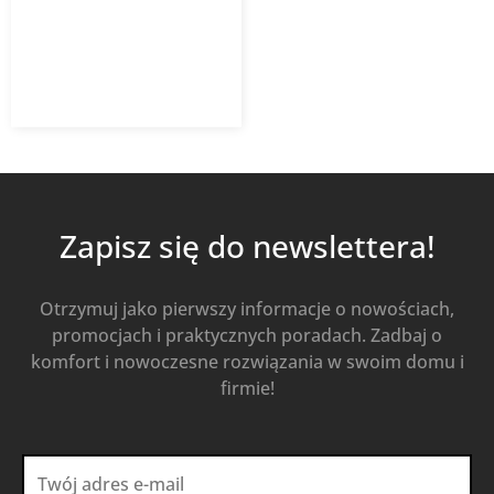
69,00
zł
z VAT
Od
Kup Teraz
Zapisz się do newslettera!
Otrzymuj jako pierwszy informacje o nowościach,
promocjach i praktycznych poradach. Zadbaj o
komfort i nowoczesne rozwiązania w swoim domu i
firmie!