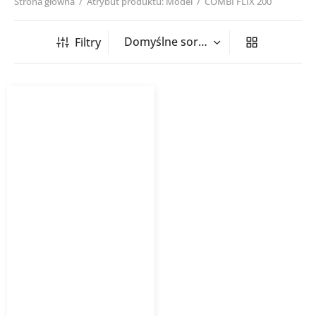
Strona główna
/
Atrybut produktu: Model
/
COMBI FLIX 200
Filtry
Przewód elastyczny
nieizolowany COMBI FLX
HAVACO