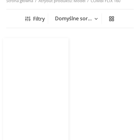
Strona główna
/
Atrybut produktu: Model
/
COMBI FLIX 160
Filtry
Przewód elastyczny
nieizolowany COMBI FLX
HAVACO