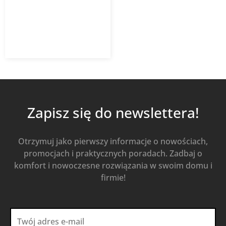
69,00
zł
z VAT
Od
Kup Teraz
Zapisz się do newslettera!
Otrzymuj jako pierwszy informacje o nowościach,
promocjach i praktycznych poradach. Zadbaj o
komfort i nowoczesne rozwiązania w swoim domu i
firmie!