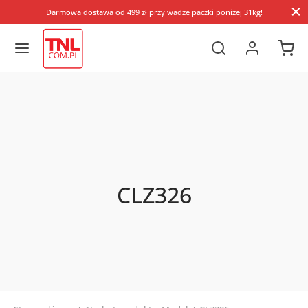
Darmowa dostawa od 499 zł przy wadze paczki poniżej 31kg!
CLZ326