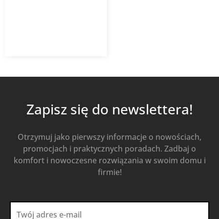
2 918,79
zł
Od
1 897,21
zł
z VAT
Kup Teraz
Zapisz się do newslettera!
Otrzymuj jako pierwszy informacje o nowościach,
promocjach i praktycznych poradach. Zadbaj o
komfort i nowoczesne rozwiązania w swoim domu i
firmie!