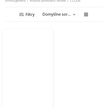
Strona główna
/
Atrybut produktu: Model
/
CLZ326
Filtry
Kurtyna powietrzna
wodna WING W EC