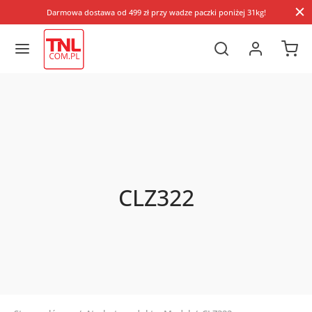
Darmowa dostawa od 499 zł przy wadze paczki poniżej 31kg!
CLZ322