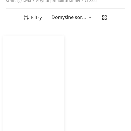
Strona główna
/
Atrybut produktu: Model
/
CLZ322
Filtry
Kurtyna powietrzna
elektryczna WING E EC