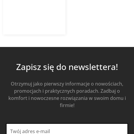
2 901,57
zł
Od
1 886,02
zł
z VAT
Kup Teraz
Zapisz się do newslettera!
Otrzymuj jako pierwszy informacje o nowościach,
promocjach i praktycznych poradach. Zadbaj o
komfort i nowoczesne rozwiązania w swoim domu i
firmie!