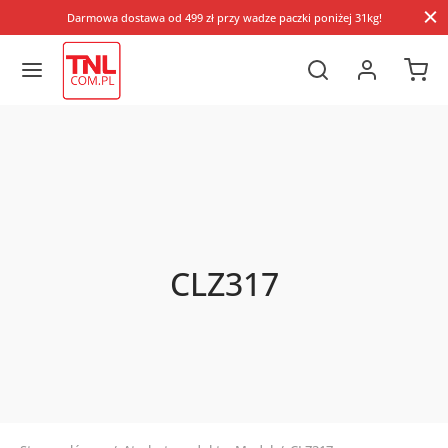
Darmowa dostawa od 499 zł przy wadze paczki poniżej 31kg!
CLZ317