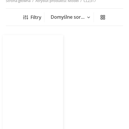
Strona główna
/
Atrybut produktu: Model
/
CLZ317
Filtry
Kurtyna powietrzna
elektryczna WING E EC