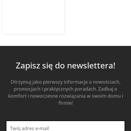
2 901,57
zł
Od
1 886,02
zł
z VAT
Kup Teraz
Zapisz się do newslettera!
Otrzymuj jako pierwszy informacje o nowościach,
promocjach i praktycznych poradach. Zadbaj o
komfort i nowoczesne rozwiązania w swoim domu i
firmie!