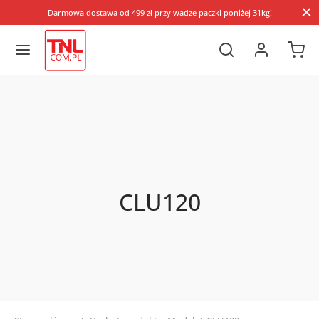
Darmowa dostawa od 499 zł przy wadze paczki poniżej 31kg!
CLU120