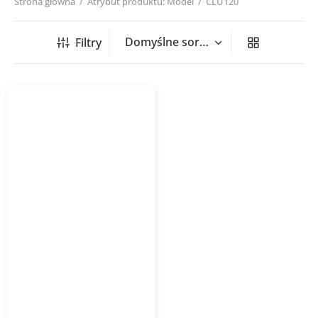
Strona główna
/
Atrybut produktu: Model
/
CLU120
Filtry
Kurtyna powietrzna
zimna SLIM FLOWAIR