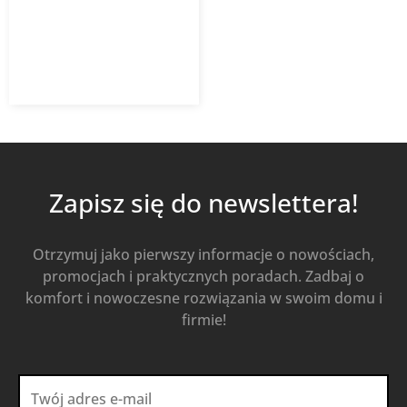
3 111,90
zł
Od
2 022,74
zł
z VAT
Kup Teraz
Zapisz się do newslettera!
Otrzymuj jako pierwszy informacje o nowościach,
promocjach i praktycznych poradach. Zadbaj o
komfort i nowoczesne rozwiązania w swoim domu i
firmie!