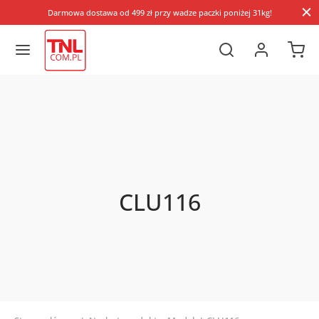
Darmowa dostawa od 499 zł przy wadze paczki poniżej 31kg!
CLU116