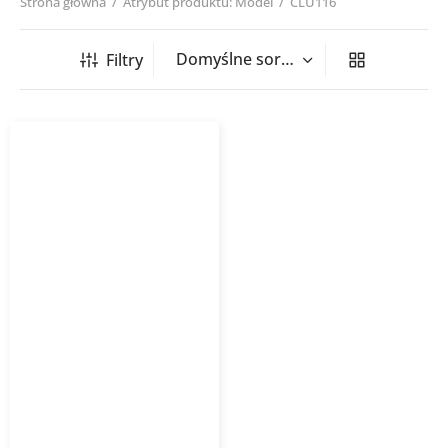
Strona główna
/
Atrybut produktu: Model
/
CLU116
Filtry
Kurtyna powietrzna
elektryczna SLIM
FLOWAIR