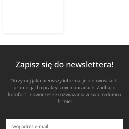
3 677,70
zł
Od
2 390,51
zł
z VAT
Kup Teraz
Zapisz się do newslettera!
Otrzymuj jako pierwszy informacje o nowościach,
promocjach i praktycznych poradach. Zadbaj o
komfort i nowoczesne rozwiązania w swoim domu i
firmie!