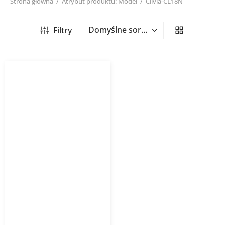
Strona główna
/
Atrybut produktu: Model
/
Clivia-CL18N
Filtry
Klimatyzator ścienny
Clivia GREE granatowy