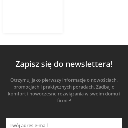
5 030,70
zł
Od
3 269,96
zł
z VAT
Kup Teraz
Zapisz się do newslettera!
Otrzymuj jako pierwszy informacje o nowościach,
promocjach i praktycznych poradach. Zadbaj o
komfort i nowoczesne rozwiązania w swoim domu i
firmie!