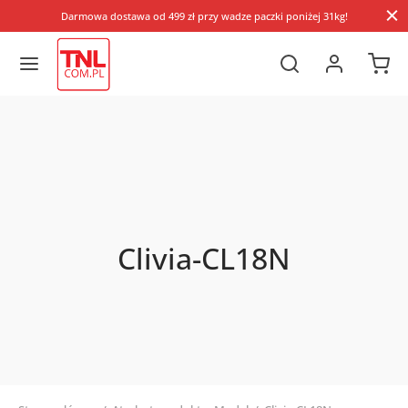
Darmowa dostawa od 499 zł przy wadze paczki poniżej 31kg!
Clivia-CL18N