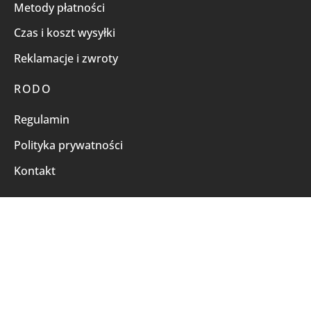
Metody płatności
Czas i koszt wysyłki
Reklamacje i zwroty
RODO
Regulamin
Polityka prywatności
Kontakt
© 2026All rights reserved by TNL.
Powered by
e-como.pl
FILTRUJ WG CENY
Płatności online obsługują: