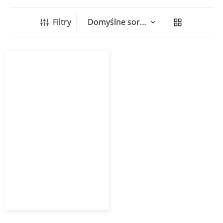
Filtry
Klimatyzator ścienny
Clivia GREE kamień
beżowy
5 030,70
zł
Od
3 269,96
zł
z VAT
Kup Teraz