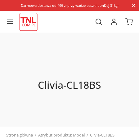
Darmowa dostawa od 499 zł przy wadze paczki poniżej 31kg!
Clivia-CL18BS
Strona główna
/
Atrybut produktu: Model
/
Clivia-CL18BS